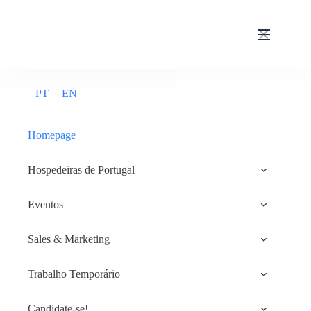
PT
EN
Homepage
Hospedeiras de Portugal
Quem Somos?
Eventos
História
Eventos
Sales & Marketing
Mensagem do CEO
Portfólio
Ativação de Marca
Trabalho Temporário
Vídeo Institucional
Serviços Associados
Trabalho Temporário
Candidate-se!